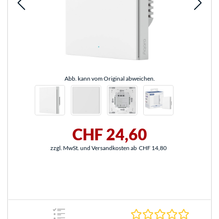
Abb. kann vom Original abweichen.
CHF 24,60
zzgl. MwSt. und Versandkosten ab
CHF 14,80
0.0 Stern