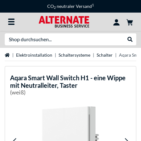
1
CO
neutraler Versand
2
Suche
Suche
Startseite
Elektroinstallation
Schaltersysteme
Schalter
Aqara Smart
Aqara
Smart Wall Switch H1 - eine Wippe
mit Neutralleiter, Taster
(weiß)