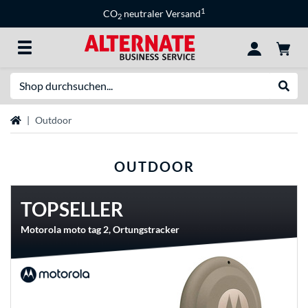
1
CO
neutraler Versand
2
Suche
Suche
Startseite
Outdoor
OUTDOOR
TOPSELLER
Motorola moto tag 2, Ortungstracker