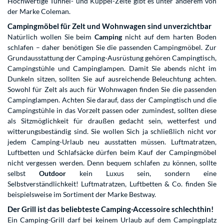
Hochwertige Tunnel- und Kuppel-Zelte gibt es unter anderem von
der Marke Coleman.
Campingmöbel für Zelt und Wohnwagen sind unverzichtbar
Natürlich wollen Sie beim
Camping
nicht auf dem harten Boden
schlafen – daher benötigen Sie die passenden Campingmöbel. Zur
Grundausstattung der Camping-Ausrüstung gehören Campingtisch,
Campingstühle und Campinglampen. Damit Sie abends nicht im
Dunkeln sitzen, sollten Sie auf ausreichende Beleuchtung achten.
Sowohl für Zelt als auch für Wohnwagen finden Sie die passenden
Campinglampen. Achten Sie darauf, dass der Campingtisch und die
Campingstühle in das Vorzelt passen oder zumindest, sollten diese
als Sitzmöglichkeit für draußen gedacht sein, wetterfest und
witterungsbeständig sind. Sie wollen Sich ja schließlich nicht vor
jedem Camping-Urlaub neu ausstatten müssen. Luftmatratzen,
Luftbetten und Schlafsäcke dürfen beim Kauf der Campingmöbel
nicht vergessen werden. Denn bequem schlafen zu können, sollte
selbst
Outdoor
kein Luxus sein, sondern eine
Selbstverständlichkeit! Luftmatratzen, Luftbetten & Co. finden Sie
beispielsweise im Sortiment der Marke Bestway.
Der Grill ist das beliebteste Camping-Accessoire schlechthin!
Ein Camping-Grill darf bei keinem Urlaub auf dem Campingplatz