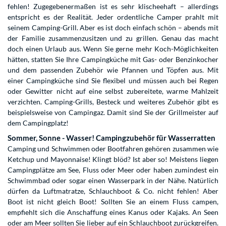
fehlen! Zugegebenermaßen ist es sehr klischeehaft – allerdings
entspricht es der Realität. Jeder ordentliche Camper prahlt mit
seinem Camping-Grill. Aber es ist doch einfach schön – abends mit
der Familie zusammenzusitzen und zu grillen. Genau das macht
doch einen Urlaub aus. Wenn Sie gerne mehr Koch-Möglichkeiten
hätten, statten Sie Ihre Campingküche mit Gas- oder Benzinkocher
und dem passenden Zubehör wie Pfannen und Töpfen aus. Mit
einer Campingküche sind Sie flexibel und müssen auch bei Regen
oder Gewitter nicht auf eine selbst zubereitete, warme Mahlzeit
verzichten. Camping-Grills, Besteck und weiteres Zubehör gibt es
beispielsweise von Campingaz. Damit sind Sie der Grillmeister auf
dem Campingplatz!
Sommer, Sonne - Wasser! Campingzubehör für Wasserratten
Camping und Schwimmen oder Bootfahren gehören zusammen wie
Ketchup und Mayonnaise! Klingt blöd? Ist aber so! Meistens liegen
Campingplätze am See, Fluss oder Meer oder haben zumindest ein
Schwimmbad oder sogar einen Wasserpark in der Nähe. Natürlich
dürfen da Luftmatratze, Schlauchboot & Co. nicht fehlen! Aber
Boot ist nicht gleich Boot! Sollten Sie an einem Fluss campen,
empfiehlt sich die Anschaffung eines Kanus oder Kajaks. An Seen
oder am Meer sollten Sie lieber auf ein Schlauchboot zurückgreifen.