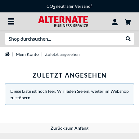
1
CO
neutraler Versand
2
Suche
Suche
Startseite
Mein Konto
Zuletzt angesehen
ZULETZT ANGESEHEN
Diese Liste ist noch leer. Wir laden Sie ein, weiter im Webshop
zu stöbern.
Zurück zum Anfang