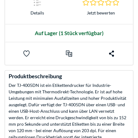
0.0 Stern
Jetzt bewerten
Details
Auf Lager
(1 Stück verfügbar)
Produktbeschreibung
Der TJ-4005DN ist ein Etikettendrucker für Industrie-
Umgebungen mit Thermodirekt-Technologie. Er ist auf hohe
Leistung mit minimalen Ausfallzeiten und hoher Produktivität
ausgelegt. Dafür verfügt der TJ-4005DN über einen USB- und
einen USB-Host-Anschluss und kann über LAN vernetzt
werden. Er erreicht eine Druckgeschwindigkeit von bis zu 152
mm pro Sekunde und unterstützt Etiketten bis zu einer Breite
von 120 mm - bei einer Auflösung von 203 dpi. Für einen
reibungslosen Druckbetrieb sorgt der integrierte