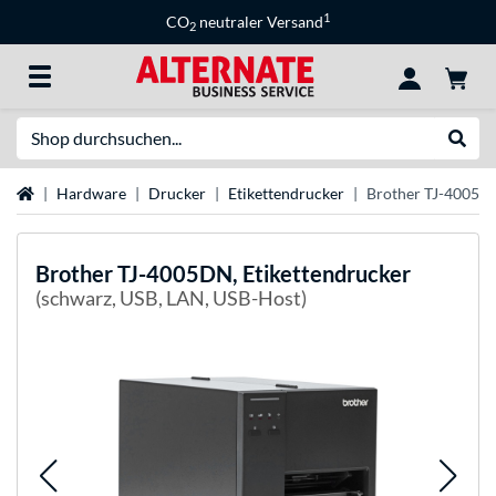
1
CO
neutraler Versand
2
Suche
Suche
Startseite
Hardware
Drucker
Etikettendrucker
Brother TJ-4005DN
Brother
TJ-4005DN, Etikettendrucker
(schwarz, USB, LAN, USB-Host)