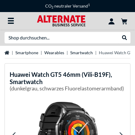
1
CO
neutraler Versand
2
Suche
Suche
Startseite
Smartphone
Wearables
Smartwatch
Huawei Watch GT5 
Huawei
Watch GT5 46mm (Vili-B19F),
Smartwatch
(dunkelgrau, schwarzes Fluorelastomerarmband)