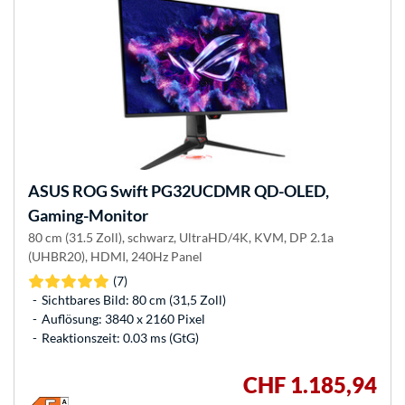
ASUS
ROG Swift PG32UCDMR QD-OLED,
Gaming-Monitor
80 cm (31.5 Zoll), schwarz, UltraHD/4K, KVM, DP 2.1a
(UHBR20), HDMI, 240Hz Panel
(7)
Sichtbares Bild: 80 cm (31,5 Zoll)
Auflösung: 3840 x 2160 Pixel
Reaktionszeit: 0.03 ms (GtG)
CHF 1.185,94