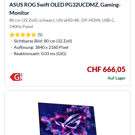
ASUS
ROG Swift OLED PG32UCDMZ, Gaming-
Monitor
80 cm (32 Zoll), schwarz, UltraHD/4K, DP, HDMI, USB-C,
240Hz Panel
(5)
Sichtbares Bild: 80 cm (32 Zoll)
Auflösung: 3840 x 2160 Pixel
Reaktionszeit: 0.03 ms (GtG)
CHF 666,05
Auf Lager