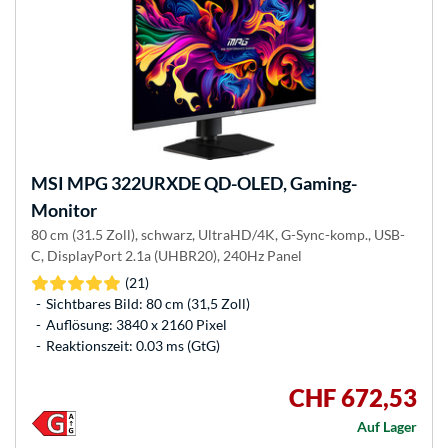
MSI
MPG 322URXDE QD-OLED, Gaming-
Monitor
80 cm (31.5 Zoll), schwarz, UltraHD/4K, G-Sync-komp., USB-
C, DisplayPort 2.1a (UHBR20), 240Hz Panel
(21)
Sichtbares Bild: 80 cm (31,5 Zoll)
Auflösung: 3840 x 2160 Pixel
Reaktionszeit: 0.03 ms (GtG)
CHF 672,53
Auf Lager