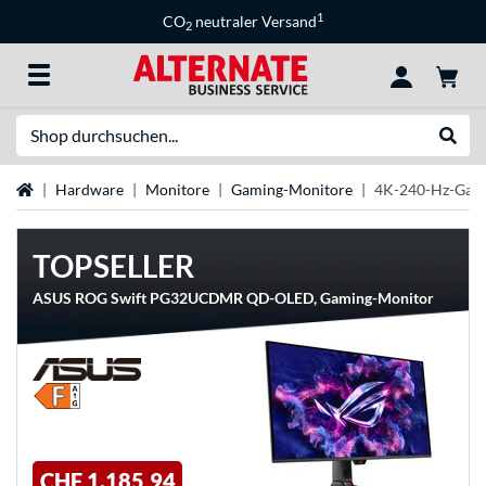
1
CO
neutraler Versand
2
Suche
Suche
Startseite
Hardware
Monitore
Gaming-Monitore
4K-240-Hz-Gam
TOPSELLER
ASUS ROG Swift PG32UCDMR QD-OLED, Gaming-Monitor
CHF 1.185,94