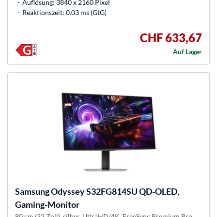
Auflösung: 3840 x 2160 Pixel
Reaktionszeit: 0.03 ms (GtG)
CHF 633,67
Auf Lager
Samsung
Odyssey S32FG814SU QD-OLED,
Gaming-Monitor
80 cm (32 Zoll), silber, UltraHD/4K, FreeSync Premium Pro,