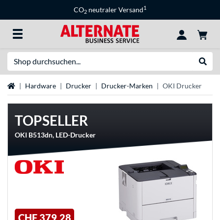
1
CO
neutraler Versand
2
Suche
Suche
Startseite
Hardware
Drucker
Drucker-Marken
OKI Drucker
TOPSELLER
OKI B513dn, LED-Drucker
CHF 379,28