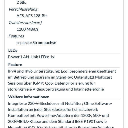
2 Stk.
Verschlüsselung
AES, AES 128-Bit
Transferrate (max.)
1200 MBit/s
Features
separate Strombuchse
LEDs
Power, LAN-Link LEDs: 1x
Feature
IPv4 und IPv6 Unterstützung; Eco: besonders energieeffizient
im Betrieb und sparsam im Stand-by; Unterstützt Multicast
Sessions über IGMP; QoS: Datenpriorisierung für
störungsfreie Videoübertragung und Internettelefonie
Weitere Informationen
Integrierte 230-V-Steckdose mit Netzfilter; Ohne Software-
Installation an jeder Steckdose sofort einsatzbereit;
Kompatibel mit Powerline-Adaptern der 1200-, 500- und
200-MBit/s-Klasse und dem Standard IEEE P1901 sowie
HomePlug AV2, Koexistenz mit älteren Powerline-Adaptern