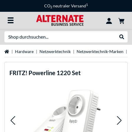
1
CO
neutraler Versand
2
Suche
Suche
Startseite
Hardware
Netzwerktechnik
Netzwerktechnik-Marken
F
FRITZ!
Powerline 1220 Set