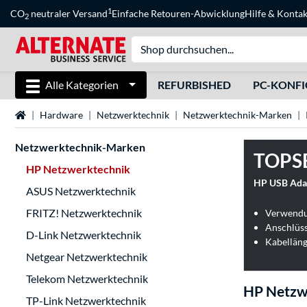
1
CO
neutraler Versand
Einfache Retouren-Abwicklung
Hilfe
&
Kontak
2
Alle Kategorien
REFURBISHED
PC-KONF
Startseite
Hardware
Netzwerktechnik
Netzwerktechnik-Marken
Netzwerktechnik-Marken
TOPS
HP Netzwerktechnik
HP USB Adap
ASUS Netzwerktechnik
FRITZ! Netzwerktechnik
Anschlüss
D-Link Netzwerktechnik
Kabelläng
Netgear Netzwerktechnik
Telekom Netzwerktechnik
HP Netzw
TP-Link Netzwerktechnik