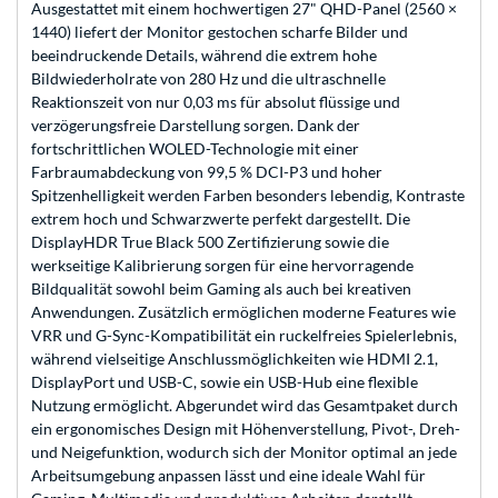
Ausgestattet mit einem hochwertigen 27" QHD-Panel (2560 ×
1440) liefert der Monitor gestochen scharfe Bilder und
beeindruckende Details, während die extrem hohe
Bildwiederholrate von 280 Hz und die ultraschnelle
Reaktionszeit von nur 0,03 ms für absolut flüssige und
verzögerungsfreie Darstellung sorgen. Dank der
fortschrittlichen WOLED-Technologie mit einer
Farbraumabdeckung von 99,5 % DCI-P3 und hoher
Spitzenhelligkeit werden Farben besonders lebendig, Kontraste
extrem hoch und Schwarzwerte perfekt dargestellt. Die
DisplayHDR True Black 500 Zertifizierung sowie die
werkseitige Kalibrierung sorgen für eine hervorragende
Bildqualität sowohl beim Gaming als auch bei kreativen
Anwendungen. Zusätzlich ermöglichen moderne Features wie
VRR und G-Sync-Kompatibilität ein ruckelfreies Spielerlebnis,
während vielseitige Anschlussmöglichkeiten wie HDMI 2.1,
DisplayPort und USB-C, sowie ein USB-Hub eine flexible
Nutzung ermöglicht. Abgerundet wird das Gesamtpaket durch
ein ergonomisches Design mit Höhenverstellung, Pivot-, Dreh-
und Neigefunktion, wodurch sich der Monitor optimal an jede
Arbeitsumgebung anpassen lässt und eine ideale Wahl für