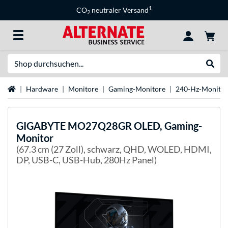
1
CO
neutraler Versand
2
Suche
Suche
Startseite
Hardware
Monitore
Gaming-Monitore
240-Hz-Monitor
GIGABYTE
MO27Q28GR OLED, Gaming-
Monitor
(67.3 cm (27 Zoll), schwarz, QHD, WOLED, HDMI,
DP, USB-C, USB-Hub, 280Hz Panel)