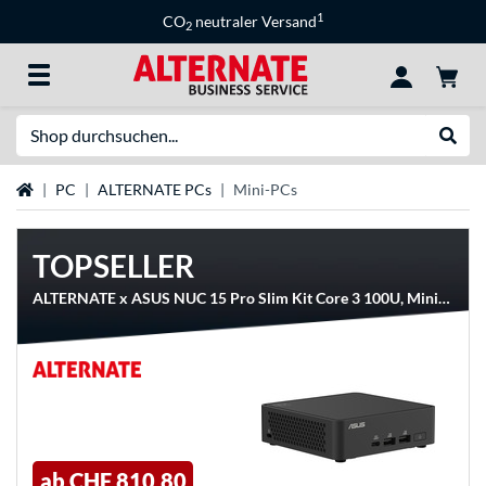
1
CO
neutraler Versand
2
Suche
Suche
Startseite
PC
ALTERNATE PCs
Mini-PCs
TOPSELLER
ALTERNATE x ASUS NUC 15 Pro Slim Kit Core 3 100U, Mini-PC
ab
CHF 810,80