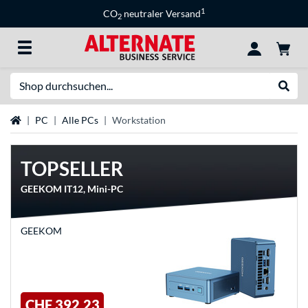
1
CO
neutraler Versand
2
Suche
Suche
Startseite
PC
Alle PCs
Workstation
TOPSELLER
GEEKOM IT12, Mini-PC
GEEKOM
CHF 392,23