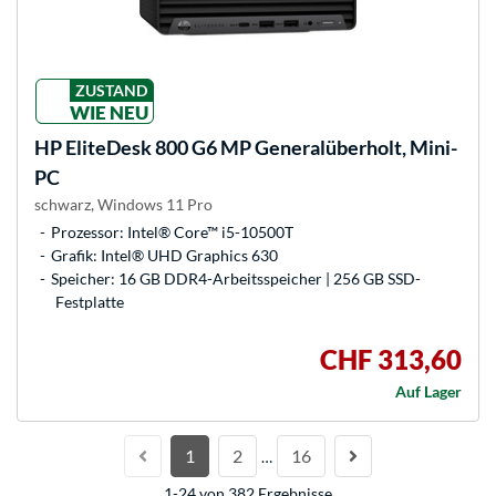
ZUSTAND
WIE NEU
HP
EliteDesk 800 G6 MP Generalüberholt, Mini-
PC
schwarz, Windows 11 Pro
Prozessor: Intel® Core™ i5-10500T
Grafik: Intel® UHD Graphics 630
Speicher: 16 GB DDR4-Arbeitsspeicher | 256 GB SSD-
Festplatte
CHF 313,60
Auf Lager
1
2
16
…
1-24 von 382 Ergebnisse