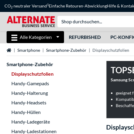
1
CO
neutraler Versand
Einfache Retouren-Abwicklung
Hilfe
&
Kontak
2
Alle Kategorien
REFURBISHED
PC-KONF
Startseite
Smartphone
Smartphone-Zubehör
Displayschutzfolien
Smartphone-Zubehör
TOPS
Displayschutzfolien
Samsung Scre
Handy-Gamepads
Handy-Halterung
geeignet 
Kompatib
Handy-Headsets
Beschaffe
Handy-Hüllen
Handy-Ladegeräte
Displaysc
Handy-Ladestationen