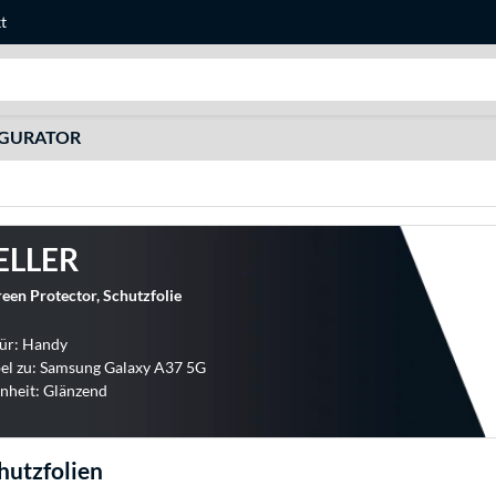
t
Suche
IGURATOR
ELLER
en Protector, Schutzfolie
für: Handy
el zu: Samsung Galaxy A37 5G
nheit: Glänzend
hutzfolien