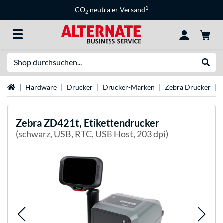
1
CO
neutraler Versand
2
Suche
Suche
Startseite
Hardware
Drucker
Drucker-Marken
Zebra Drucker
Zebra
ZD421t, Etikettendrucker
(schwarz, USB, RTC, USB Host, 203 dpi)