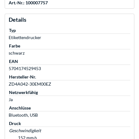
Art.-Nr.: 100007757
Details
Typ
Etikettendrucker
Farbe
schwarz
EAN
5704174529453
Hersteller-Nr.
ZD4A042-30EM00EZ
Netzwerkfähig
Ja
Anschlüsse
Bluetooth, USB
Druck
Geschwindigkeit
152 mm/s