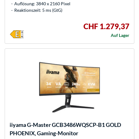
Auflösung: 3840 x 2160 Pixel
Reaktionszeit: 5 ms (GtG)
CHF 1.279,37
Auf Lager
iiyama
G-Master GCB3486WQSCP-B1 GOLD
PHOENIX, Gaming-Monitor