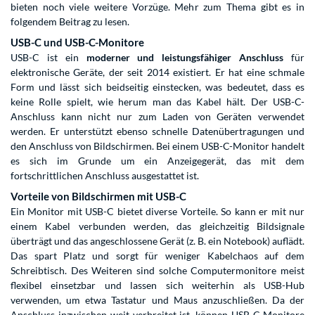
bieten noch viele weitere Vorzüge. Mehr zum Thema gibt es in
folgendem Beitrag zu lesen.
USB-C und USB-C-Monitore
USB-C ist ein
moderner und leistungsfähiger Anschluss
für
elektronische Geräte, der seit 2014 existiert. Er hat eine schmale
Form und lässt sich beidseitig einstecken, was bedeutet, dass es
keine Rolle spielt, wie herum man das Kabel hält. Der USB-C-
Anschluss kann nicht nur zum Laden von Geräten verwendet
werden. Er unterstützt ebenso schnelle Datenübertragungen und
den Anschluss von Bildschirmen. Bei einem USB-C-Monitor handelt
es sich im Grunde um ein Anzeigegerät, das mit dem
fortschrittlichen Anschluss ausgestattet ist.
Vorteile von Bildschirmen mit USB-C
Ein Monitor mit USB-C bietet diverse Vorteile. So kann er mit nur
einem Kabel verbunden werden, das gleichzeitig Bildsignale
überträgt und das angeschlossene Gerät (z. B. ein Notebook) auflädt.
Das spart Platz und sorgt für weniger Kabelchaos auf dem
Schreibtisch. Des Weiteren sind solche Computermonitore meist
flexibel einsetzbar und lassen sich weiterhin als USB-Hub
verwenden, um etwa Tastatur und Maus anzuschließen. Da der
Anschluss inzwischen weit verbreitet ist, können USB-C-Monitore