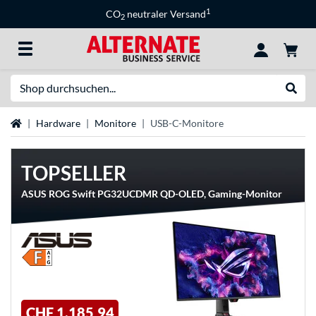
1
CO
neutraler Versand
2
Suche
Suche
Startseite
Hardware
Monitore
USB-C-Monitore
TOPSELLER
ASUS ROG Swift PG32UCDMR QD-OLED, Gaming-Monitor
CHF 1.185,94