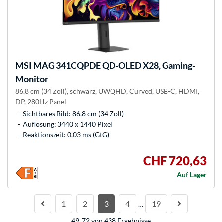
MSI
MAG 341CQPDE QD-OLED X28, Gaming-
Monitor
86.8 cm (34 Zoll), schwarz, UWQHD, Curved, USB-C, HDMI,
DP, 280Hz Panel
Sichtbares Bild: 86,8 cm (34 Zoll)
Auflösung: 3440 x 1440 Pixel
Reaktionszeit: 0.03 ms (GtG)
CHF 720,63
Auf Lager
1
2
3
4
19
…
49-72 von 438 Ergebnisse