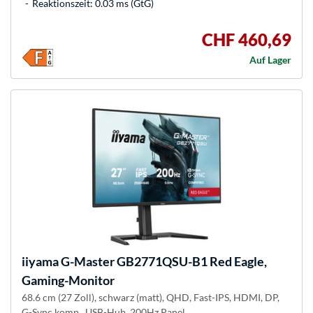
Reaktionszeit: 0.03 ms (GtG)
CHF 460,69
Auf Lager
iiyama
G-Master GB2771QSU-B1 Red Eagle,
Gaming-Monitor
68.6 cm (27 Zoll), schwarz (matt), QHD, Fast-IPS, HDMI, DP,
G-Sync komp., USB-Hub, 200Hz Panel