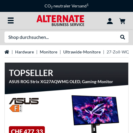
1
CO
neutraler Versand
2
Suche
Suche
Startseite
Hardware
Monitore
Ultrawide-Monitore
27-Zoll-WQH
TOPSELLER
ASUS ROG Strix XG27AQWMG OLED, Gaming-Monitor
CHF 477,33